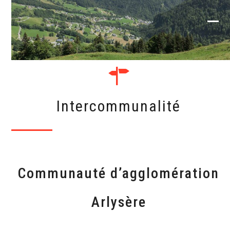
Skip
to
content
Ope
Clos
mob
mob
me
me
Intercommunalité
Communauté d’agglomération
Arlysère